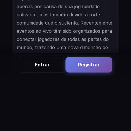
apenas por causa de sua jogabilidade
cativante, mas também devido à forte
comunidade que o sustenta. Recentemente,
eventos ao vivo têm sido organizados para
conectar jogadores de todas as partes do
mundo, trazendo uma nova dimensão de
interação e competitividade. Esses eventos
não apenas promovem o jogo, mas
Entrar
Registrar
também oferecem prêmios significativos
para os melhores jogadores, aumentando
ainda mais o interesse pelo GoodFortuneM.
Com a integração social, os jogadores
agora podem compartilhar suas conquistas
e estratégias nas plataformas de mídia,
incentivando a formação de clãs e