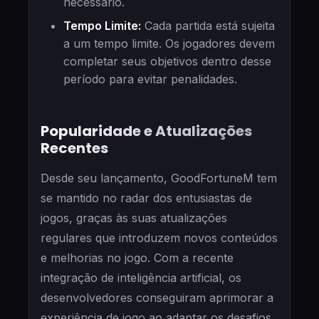
necessário.
Tempo Limite:
Cada partida está sujeita
a um tempo limite. Os jogadores devem
completar seus objetivos dentro desse
período para evitar penalidades.
Popularidade e Atualizações
Recentes
Desde seu lançamento, GoodFortuneM tem
se mantido no radar dos entusiastas de
jogos, graças às suas atualizações
regulares que introduzem novos conteúdos
e melhorias no jogo. Com a recente
integração de inteligência artificial, os
desenvolvedores conseguiram aprimorar a
experiência de jogo ao adaptar os desafios