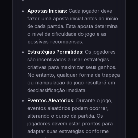
Apostas Iniciais:
Cada jogador deve
fazer uma aposta inicial antes do início
de cada partida. Esta aposta determina
o nível de dificuldade do jogo e as
possíveis recompensas.
Estratégias Permitidas:
Os jogadores
são incentivados a usar estratégias
criativas para maximizar seus ganhos.
No entanto, qualquer forma de trapaça
ou manipulação do jogo resultará em
desclassificação imediata.
Eventos Aleatórios:
Durante o jogo,
eventos aleatórios podem ocorrer,
alterando o curso da partida. Os
jogadores devem estar prontos para
adaptar suas estratégias conforme