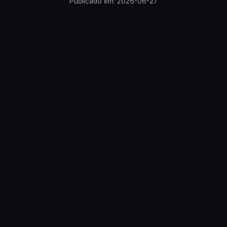
Publicado em: 2026-06-27