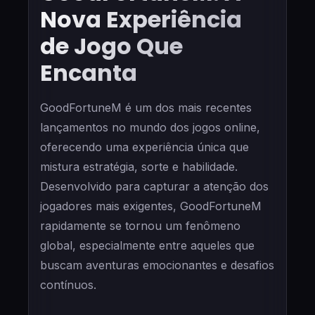
Nova Experiência
de Jogo Que
Encanta
GoodFortuneM é um dos mais recentes
lançamentos no mundo dos jogos online,
oferecendo uma experiência única que
mistura estratégia, sorte e habilidade.
Desenvolvido para capturar a atenção dos
jogadores mais exigentes, GoodFortuneM
rapidamente se tornou um fenômeno
global, especialmente entre aqueles que
buscam aventuras emocionantes e desafios
contínuos.