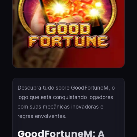
Descubra tudo sobre GoodFortuneM, o
jogo que está conquistando jogadores
com suas mecânicas inovadoras e
regras envolventes.
GoodFortuneM: A