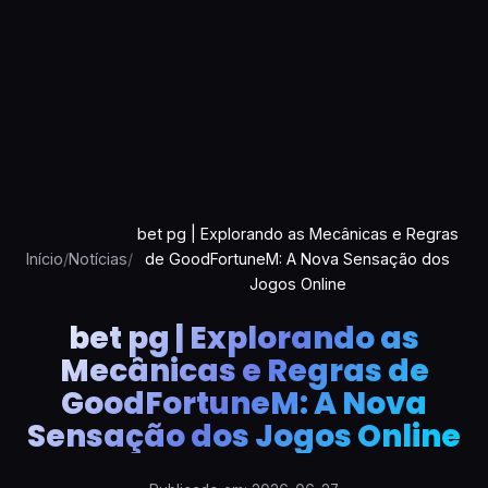
bet pg | Explorando as Mecânicas e Regras
Início
/
Notícias
/
de GoodFortuneM: A Nova Sensação dos
Jogos Online
bet pg | Explorando as
Mecânicas e Regras de
GoodFortuneM: A Nova
Sensação dos Jogos Online