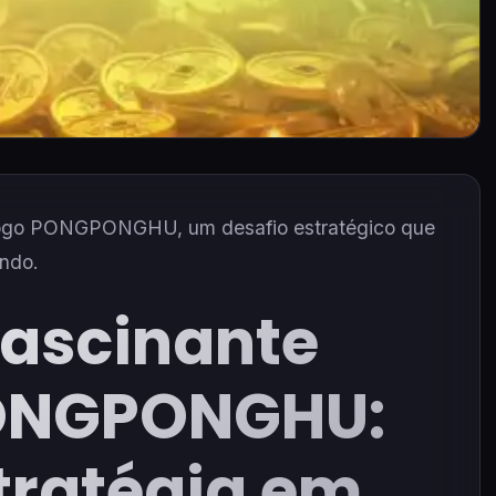
o jogo PONGPONGHU, um desafio estratégico que
undo.
Fascinante
ONGPONGHU:
tratégia em