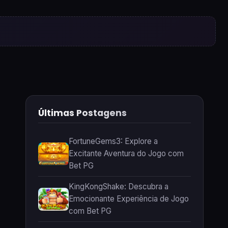
Últimas Postagens
FortuneGems3: Explore a
Excitante Aventura do Jogo com
Bet PG
KingKongShake: Descubra a
Emocionante Experiência de Jogo
com Bet PG