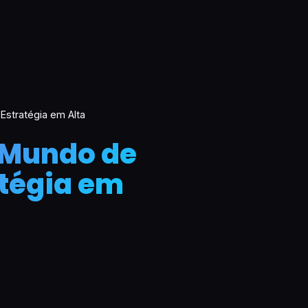
stratégia em Alta
e Mundo de
tégia em