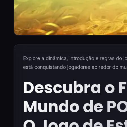
Explore a dinâmica, introdução e regras d
está conquistando jogadores ao redor do m
Descubra o 
Mundo de P
O Jogo de Es