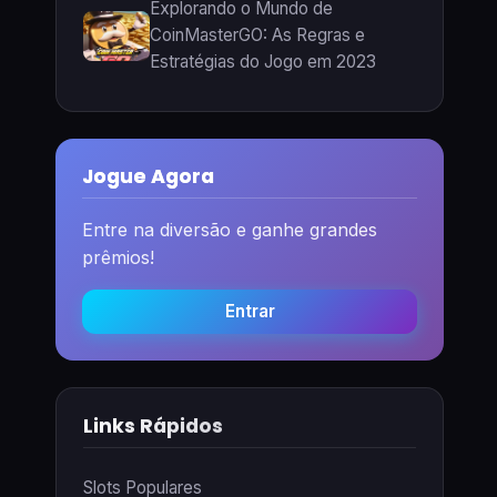
Explorando o Mundo de
CoinMasterGO: As Regras e
Estratégias do Jogo em 2023
Jogue Agora
Entre na diversão e ganhe grandes
prêmios!
Entrar
Links Rápidos
Slots Populares