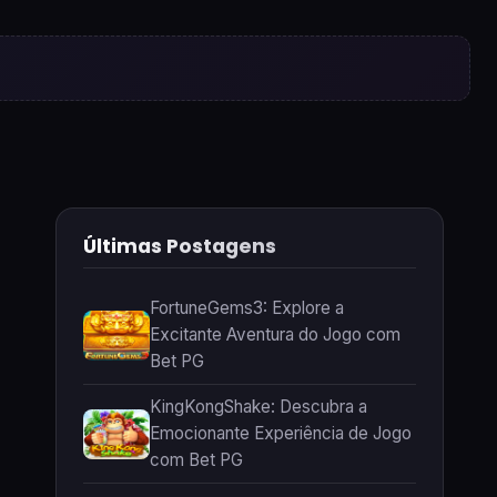
Últimas Postagens
FortuneGems3: Explore a
Excitante Aventura do Jogo com
Bet PG
KingKongShake: Descubra a
Emocionante Experiência de Jogo
com Bet PG