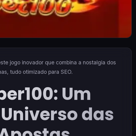
ste jogo inovador que combina a nostalgia dos
as, tudo otimizado para SEO.
per100: Um
 Universo das
 Apostas