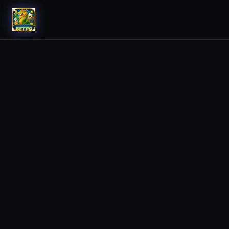
Pular para o conteúdo