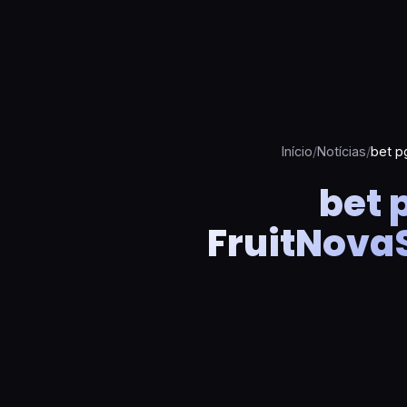
Início
/
Notícias
/
bet p
bet 
FruitNova