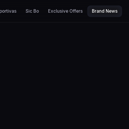
portivas
Sic Bo
Exclusive Offers
Brand News