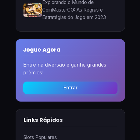
Explorando o Mundo de
CoinMasterGO: As Regras e
Estratégias do Jogo em 2023
Jogue Agora
Entre na diversão e ganhe grandes
prêmios!
Entrar
Links Rápidos
Slots Populares