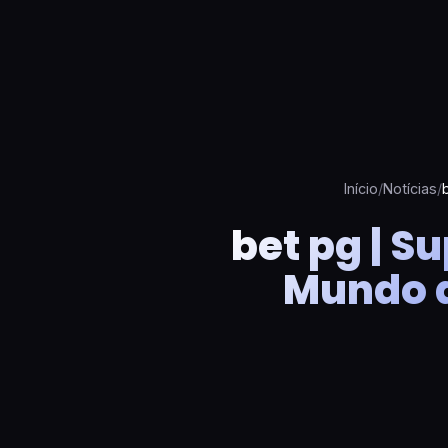
Início
/
Notícias
/
bet pg | S
Mundo d