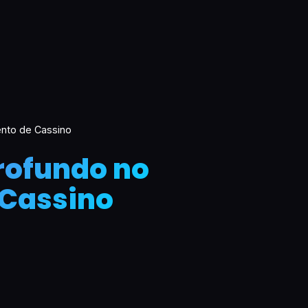
ento de Cassino
Profundo no
 Cassino