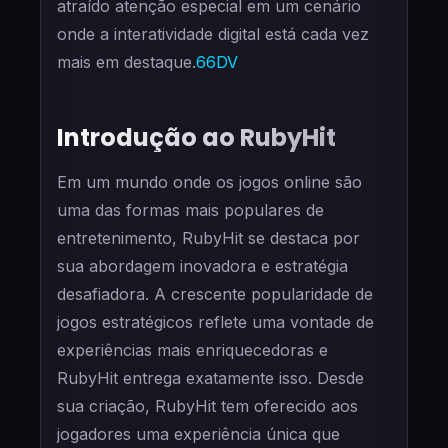
atraído atenção especial em um cenário
onde a interatividade digital está cada vez
mais em destaque.
66DV
Introdução ao RubyHit
Em um mundo onde os jogos online são
uma das formas mais populares de
entretenimento, RubyHit se destaca por
sua abordagem inovadora e estratégia
desafiadora. A crescente popularidade de
jogos estratégicos reflete uma vontade de
experiências mais enriquecedoras e
RubyHit entrega exatamente isso. Desde
sua criação, RubyHit tem oferecido aos
jogadores uma experiência única que