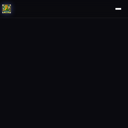
Pular para o conteúdo