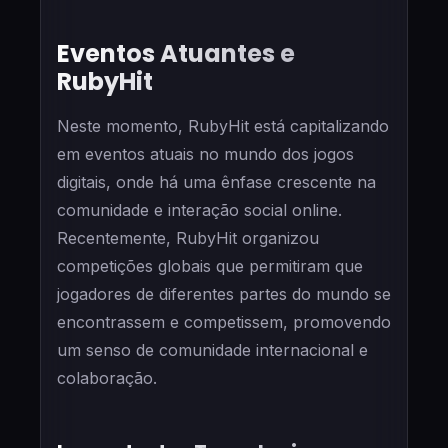
Eventos Atuantes e
RubyHit
Neste momento, RubyHit está capitalizando
em eventos atuais no mundo dos jogos
digitais, onde há uma ênfase crescente na
comunidade e interação social online.
Recentemente, RubyHit organizou
competições globais que permitiram que
jogadores de diferentes partes do mundo se
encontrassem e competissem, promovendo
um senso de comunidade internacional e
colaboração.