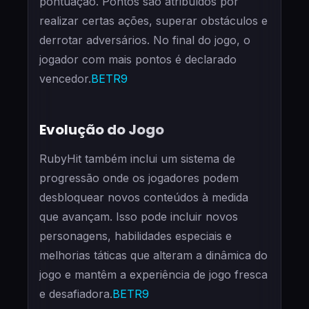
pontuação. Pontos são atribuídos por
realizar certas ações, superar obstáculos e
derrotar adversários. No final do jogo, o
jogador com mais pontos é declarado
vencedor.
BETR9
Evolução do Jogo
RubyHit também inclui um sistema de
progressão onde os jogadores podem
desbloquear novos conteúdos à medida
que avançam. Isso pode incluir novos
personagens, habilidades especiais e
melhorias táticas que alteram a dinâmica do
jogo e mantêm a experiência de jogo fresca
e desafiadora.
BETR9