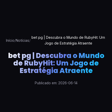
bet pg | Descubra o Mundo de RubyHit: Um
Início
/
Notícias
/
Jogo de Estratégia Atraente
bet pg | Descubra o Mundo
de RubyHit: Um Jogo de
Estratégia Atraente
Publicado em: 2026-06-14